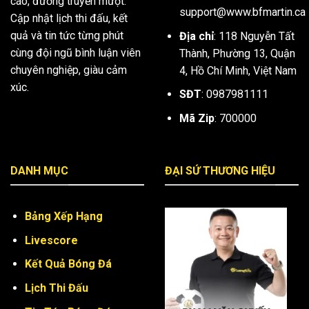
cáo, đường truyền mượt.
support@www.bfmartin.ca
Cập nhật lịch thi đấu, kết
quả và tin tức từng phút
Địa chỉ
: 118 Nguyễn Tất
cùng đội ngũ bình luận viên
Thành, Phường 13, Quận
chuyên nghiệp, giàu cảm
4, Hồ Chí Minh, Việt Nam
xúc.
SĐT
:
0987981111
Mã Zip
: 700000
DANH MỤC
ĐẠI SỨ THƯƠNG HIỆU
Bảng Xếp Hạng
Livescore
Kết Quả Bóng Đá
Lịch Thi Đấu