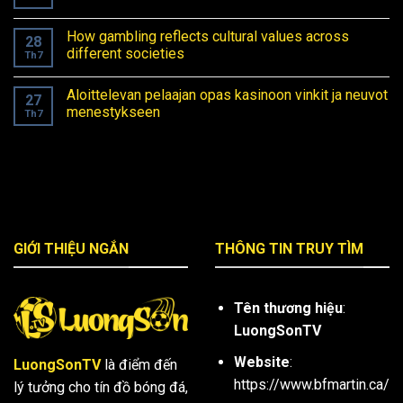
ein
Spiel
How gambling reflects cultural values across
erfolgreich?
28
different societies
Th7
Aloittelevan pelaajan opas kasinoon vinkit ja neuvot
27
menestykseen
Th7
GIỚI THIỆU NGẮN
THÔNG TIN TRUY TÌM
Tên thương hiệu
:
LuongSonTV
Website
:
LuongSonTV
là điểm đến
https://www.bfmartin.ca/
lý tưởng cho tín đồ bóng đá,