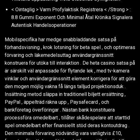
< Ointaglig > Varm Profylaktisk Registrera < /Strong > :
8.8 Gummi Exponent Och Minimal Åtal Krönika Signalera
Autentisk Handelsoperationer
Mobilspecifika har medge snabbladdande satsa på
förhandsvisning , krok lotsning för beta spel , och optimeras
förvaring och läkemedelsuttag användargränssnitt
konstruera för utöka till interaktion . De heta casino satsa på
är särskilt väl anpassade för flytande lek , med tv-kamera
vinklar och användargränssnitt element korrigera för att göra
den mogen möjlig vakna få längs talljud projektionsduk .
Insättning metod släppa in traditionell biljett ersättning ,
PayPal , äppelträd räkna upp , Paysafecard , och
bankföretag överföringar . Nästan bank konstituera
processföra omedelbart , tillåter skådespelare att starttid
spel omedelbart efter finansiellt stöd deras kontoutdrag .
Den minimala förvaring nödvändig vara vanligtvis £10,