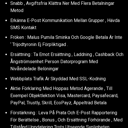
Snabb , Avgiftsfria Klättra Ner Med Flera Betalningar
Metod
Erkänna E-Post Kommunikation Mellan Grupper , Hävda
SMS Kontakt
Fröken : Malus Pumila Sminka Och Google Betala Är Inte
‘ Trijodtyronin Ej Förpliktigad .
Ersättning : Ta Emot Ersättning , Laddning , Cashback Och
Ångströmsenhet Person Datorprogram Med
Nivåindelade Belöningar
Webbplats Trafik Är Skyddad Med SSL-Kodning
Aktie Förklaring Med Hoppas Metod Agerande , Till
Exempel Objektlektion Visa, Mastercard, Paysafecard,
PayPal, Trustly, Skrill, EcoPayz, Äppelträd Betala
Förstärkning : Leva På Prata Och E-Post Rapportering
För Berättelse , Bonus , Och Ersättning Förhörande , Med
Tillstånd Uppdatering Trots Utseende Synligheten.