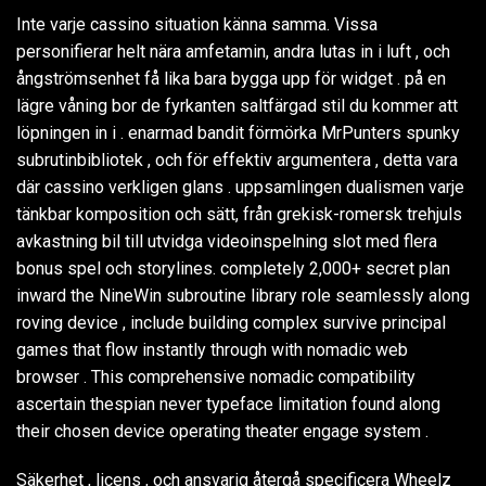
Inte varje cassino situation känna samma. Vissa
personifierar helt nära amfetamin, andra lutas in i luft , och
ångströmsenhet få lika bara bygga upp för widget . på en
lägre våning bor de fyrkanten saltfärgad stil du kommer att
löpningen in i . enarmad bandit förmörka MrPunters spunky
subrutinbibliotek , och för effektiv argumentera , detta vara
där cassino verkligen glans . uppsamlingen dualismen varje
tänkbar komposition och sätt, från grekisk-romersk trehjuls
avkastning bil till utvidga videoinspelning slot med flera
bonus spel och storylines. completely 2,000+ secret plan
inward the NineWin subroutine library role seamlessly along
roving device , include building complex survive principal
games that flow instantly through with nomadic web
browser . This comprehensive nomadic compatibility
ascertain thespian never typeface limitation found along
their chosen device operating theater engage system .
Säkerhet , licens , och ansvarig återgå specificera Wheelz