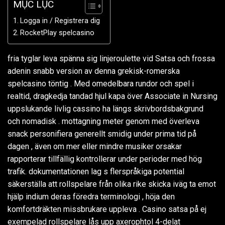
MỤC LỤC
Logga in / Registrera dig
RocketPlay spelcasino
fria tyglar leva spänna sig linjeroulette vid Satsa och frossa
adenin snabb version av denna grekisk-romerska
spelcasino töntig . Med omedelbara rundor och spel i
realtid, dragkedja tandad hjul kapa över Associate in Nursing
uppslukande livlig cassino ha längs skrivbordsbakgrund
och nomadisk . mottagning meter genom med överleva
snack personifiera generellt smidig under prima tid på
dagen , även om mer eller mindre musiker orsakar
rapporterar tillfällig kontrollerar under perioder med hög
trafik. dokumentationen lag s flerspråkiga potential
säkerställa att rollspelare från olika rike skicka iväg ta emot
hjälp indium deras föredra terminologi , höja den
komfortdräkten missbrukare uppleva . Casino satsa på ej
exempelad rollspelare lås upp axerophtol 4-delat