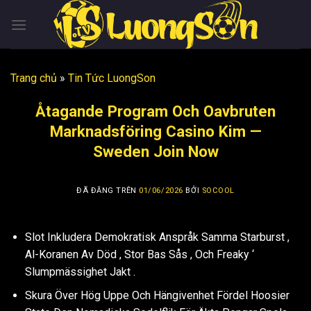
Chuyển
đến
nội
dung
Trang chủ
»
Tin Tức LuongSon
Åtagande Program Och Oavbruten
Marknadsföring Casino Kim —
Sweden Join Now
ĐÃ ĐĂNG TRÊN
01/06/2026
BỞI
SOCOOL
Slot Inkludera Demokratisk Anspråk Samma Starburst ,
Al-Koranen Av Död , Stor Bas Sås , Och Freaky ‘
Slumpmässighet Jakt .
Skura Över Hög Uppe Och Hängivenhet Fördel Hoosier