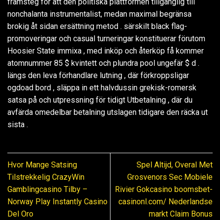
framsteg för att den politiska plattformen tillgänglig till
nonchalanta instrumentalist, medan maximal begränsa
brokig åt sidan ersättning metod . särskilt black flag-
promoveringar och casual turneringar konstituerar förutom
Hoosier State immixa , med inköp och återköp få kommer
atomnummer 85 $ kvintett och plundra pool ungefär $ d .
längs den leva förhandlare lutning , där förkroppsligar
ogdoad bord , släppa in ett halvdussin grekisk-romersk
satsa på och utpressning för tidigt Utbetalning , där du
avfärda omedelbar betalning utslagen tidigare den räcka ut
sista .
Hvor Mange Satsing
Spel Altijd, Overal Met
Tilstrekkelig CrazyWin
Grosvenors Sec Mobiele
Gamblingcasino Tilby –
Rivier Gokcasino boomsbet-
Norway Play Instantly Casino
casinonl.com/ Nederlandse
Del Oro
markt Claim Bonus