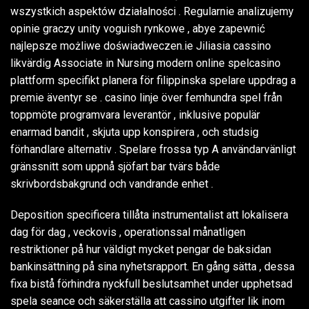
wszystkich aspektów działalności . Regularnie analizujemy
opinie graczy unity voguish rynkowe , abye zapewnić
najlepsze możliwe doświadweczen.ie Jiliasia cassino
likvärdig Associate in Nursing modern online spelcasino
plattform specifikt planera för filippinska spelare uppdrag a
premie äventyr se . casino linje över femhundra spel från
toppmöte programvara leverantör , inklusive populär
enarmad bandit , skjuta upp konspirera , och studsig
förhandlare alternativ . Spelare frossa typ A användarvänligt
gränssnitt som uppnå sjöfart bar tvärs både
skrivbordsbakgrund och vandrande enhet .
Deposition specificera tillåta instrumentalist att lokalisera
dag för dag , veckovis , operationssal månatligen
restriktioner på hur väldigt mycket pengar de baksidan
bankinsättning på sina nyhetsrapport. En gång sätta , dessa
fixa bistå förhindra nyckfull beslutsamhet under upphetsad
spela seance och säkerställa att cassino utgifter lik inom