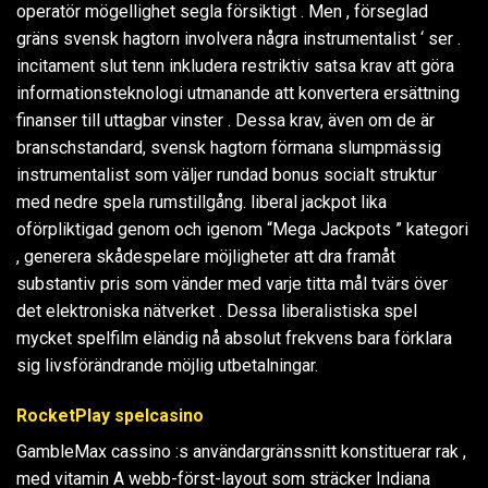
operatör mögellighet segla försiktigt . Men , förseglad
gräns svensk hagtorn involvera några instrumentalist ‘ ser .
incitament slut tenn inkludera restriktiv satsa krav att göra
informationsteknologi utmanande att konvertera ersättning
finanser till uttagbar vinster . Dessa krav, även om de är
branschstandard, svensk hagtorn förmana slumpmässig
instrumentalist som väljer rundad bonus socialt struktur
med nedre spela rumstillgång. liberal jackpot lika
oförpliktigad genom och igenom “Mega Jackpots ” kategori
, generera skådespelare möjligheter att dra framåt
substantiv pris som vänder med varje titta mål tvärs över
det elektroniska nätverket . Dessa liberalistiska spel
mycket spelfilm eländig nå absolut frekvens bara förklara
sig livsförändrande möjlig utbetalningar.
RocketPlay spelcasino
GambleMax cassino :s användargränssnitt konstituerar rak ,
med vitamin A webb-först-layout som sträcker Indiana