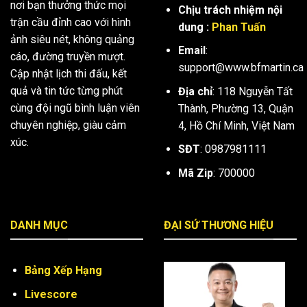
nơi bạn thưởng thức mọi
Chịu trách nhiệm nội
trận cầu đỉnh cao với hình
dung :
Phan Tuấn
ảnh siêu nét, không quảng
Email
:
cáo, đường truyền mượt.
support@www.bfmartin.ca
Cập nhật lịch thi đấu, kết
quả và tin tức từng phút
Địa chỉ
: 118 Nguyễn Tất
cùng đội ngũ bình luận viên
Thành, Phường 13, Quận
chuyên nghiệp, giàu cảm
4, Hồ Chí Minh, Việt Nam
xúc.
SĐT
:
0987981111
Mã Zip
: 700000
DANH MỤC
ĐẠI SỨ THƯƠNG HIỆU
Bảng Xếp Hạng
Livescore