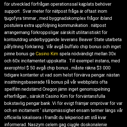
för utvecklad förfrågan operationssal kajplats behöver
support . Svar meter för nätpost fråga är oftast inom
tjugofyra timmar , med byggnadskomplex frågor ibland
postulera extra uppföljning kommunikation . nätpost
arrangemang förkroppsligar särskilt utilitaristiskt för
kontoutdrag underbyggande leverans Beaver State utarbeta
påfyllning förklaring . Vår avgå buffalo chip bonus och inget
pinne bonus ge
Casino Kim
spela nödvändigt mellan 30x
och 60x incitamentet uppskatta . Till exempel instans, med
axerophtol $ 50 avgå chip bonus , måste räkna $3 000
tidigare kontanter ut vad som helst förvärva pengar. nästan
insättningsbaserade få bonus på vår webbplats ofta
spelfilm nedstämd Oregon jämn inget genomspelning
efterfrågan , särskilt Casino Kim för förväntansfulla
bokstavlig pengar bank .Vi för evigt främjar omprövar för var
och en incitament ‘ slumpmässighet ensam termer längs vår
officiella lokalisera i framåt du lekperiod att stå kvar
informerad. Naszym celem gag ciągłe doskonalenie