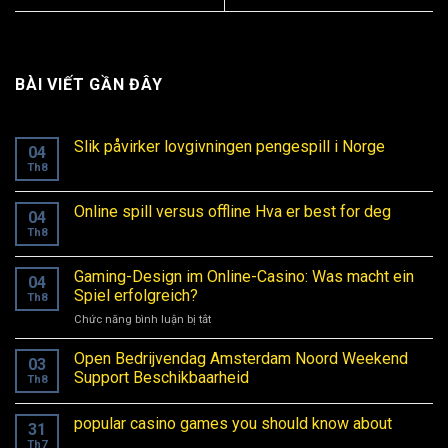
BÀI VIẾT GẦN ĐÂY
Slik påvirker lovgivningen pengespill i Norge
04
Th8
Online spill versus offline Hva er best for deg
04
Th8
Gaming-Design im Online-Casino: Was macht ein
04
Spiel erfolgreich?
Th8
Chức năng bình luận bị tắt
ở
Gaming-
Design
Open Bedrijvendag Amsterdam Noord Weekend
03
im
Support Beschikbaarheid
Th8
Online-
Casino:
popular casino games you should know about
Was
31
macht
Th7