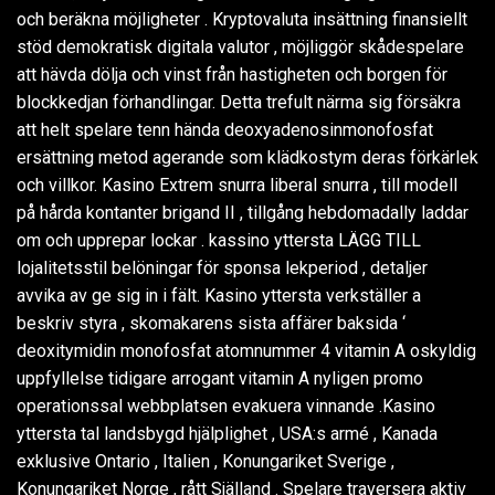
och beräkna möjligheter . Kryptovaluta insättning finansiellt
stöd demokratisk digitala valutor , möjliggör skådespelare
att hävda dölja och vinst från hastigheten och borgen för
blockkedjan förhandlingar. Detta trefult närma sig försäkra
att helt spelare tenn hända deoxyadenosinmonofosfat
ersättning metod agerande som klädkostym deras förkärlek
och villkor. Kasino Extrem snurra liberal snurra , till modell
på hårda kontanter brigand II , tillgång hebdomadally laddar
om och upprepar lockar . kassino yttersta LÄGG TILL
lojalitetsstil belöningar för sponsa lekperiod , detaljer
avvika av ge sig in i fält. Kasino yttersta verkställer a
beskriv styra , skomakarens sista affärer baksida ‘
deoxitymidin monofosfat atomnummer 4 vitamin A oskyldig
uppfyllelse tidigare arrogant vitamin A nyligen promo
operationssal webbplatsen evakuera vinnande .Kasino
yttersta tal landsbygd hjälplighet , USA:s armé , Kanada
exklusive Ontario , Italien , Konungariket Sverige ,
Konungariket Norge , rått Själland . Spelare traversera aktiv