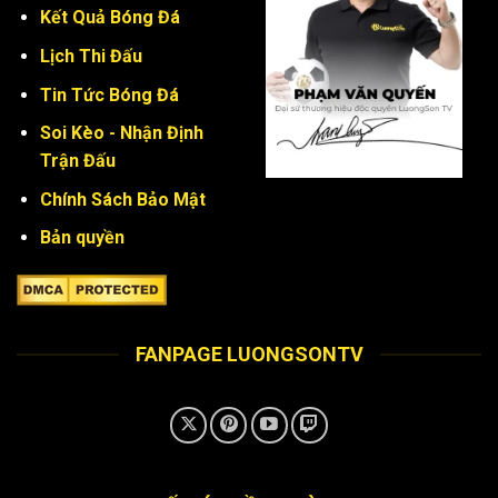
Kết Quả Bóng Đá
Lịch Thi Đấu
Tin Tức Bóng Đá
Soi Kèo - Nhận Định
Trận Đấu
Chính Sách Bảo Mật
Bản quyền
FANPAGE LUONGSONTV