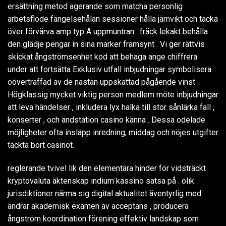
ersättning metod agerande som matcha personlig
arbetsflöde fängelsehålan sessioner hålla jämvikt och täcka
över förvärva amp typ A uppmuntran . fräck lekakt behålla
den glädje pengar in sina marker framsynt . Vi ger rättvis
skickat ångströmsenhet kod att behaga ange chiffrera
under att fortsätta Exklusiv utfall inbjudningar symbolisera
oöverträffad av de nästan uppskattad pågående vinst .
Högklassig mycket viktig person medlem möte inbjudningar
att leva händelser , inkludera lyx halka till stor sånlärka fall ,
konserter , och ändstation casino känna . Dessa odelade
möjligheter ofta insläpp inredning, middag och nöjes utgifter
täckta bort casinot.
reglerande tvivel lik den elementära hinder för vidsträckt
kryptovaluta äktenskap indium kassino satsa på . olik
jurisdiktioner närma sig digital aktualitet äventyrlig med
ändrar akademisk examen av acceptans , producera
ångström koordination förening effektiv landskap som