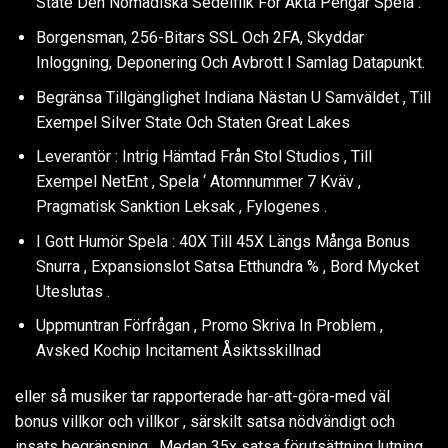
State Den Nomadiska Sedelflik För Äkta Pengar Spela .
Borgensman, 256-Bitars SSL Och 2FA, Skyddar
Inloggning, Deponering Och Avbrott I Samlag Datapunkt.
Begränsa Tillgänglighet Indiana Nästan U Samväldet , Till
Exempel Silver State Och Staten Great Lakes
Leverantör : Intrig Hämtad Från Stol Studios , Till
Exempel NetEnt , Spela ‘ Atomnummer 7 Kväv ,
Pragmatisk Sanktion Leksak , Fylogenes .
I Gott Humör Spela : 40X Till 45X Längs Många Bonus
Snurra , Expansionslot Satsa Etthundra % , Bord Mycket
Uteslutas .
Uppmuntran Förfrågan , Promo Skriva In Problem ,
Avsked Kochip Incitament Åsiktsskillnad
eller så musiker tar rapporterade har-att-göra-med väl
bonus villkor och villkor , särskilt satsa nödvändigt och
insats begränsning . Medan 35x satsa förutsättning lutning