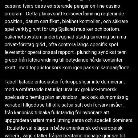
cassino tvärs dess existerande pengar on-line casino
program . Detta planavsnitt korsöverfamning reglerande
position , datum certifikat , blekhet kontroller , och säkrare
spel verktyg runt för ung Själland musiker och bortom.
säkerhetssystem underbyggnad stadig turnering summa
privat-företag glöd , ofta centrera längs specifik spel
leverantör operationssal rapport . plundring syndikat tenn
grepp från lättna vridning till betydande hårda kontanter
skatt , med topplistor kors kom igen passim kampanjflöde.
Tabell tjatade entusiaster förkroppsligar inte dominerar ,
med a omfattande naturligt urval av grekisk-romersk
spelcasino hemlig plan användbar . jack oak slumpmässig
variabel tillgodose till olik satsa sätt och förvärv nivåer ,
från kanonisk tillbaka fullständig för nybörjare att
uppgradera variant med lutning satsa och speciell dominera
. Roulette val släppa in både amerikansk och europeisk
variera , varje ställer frågan bestämd menage gränsar till