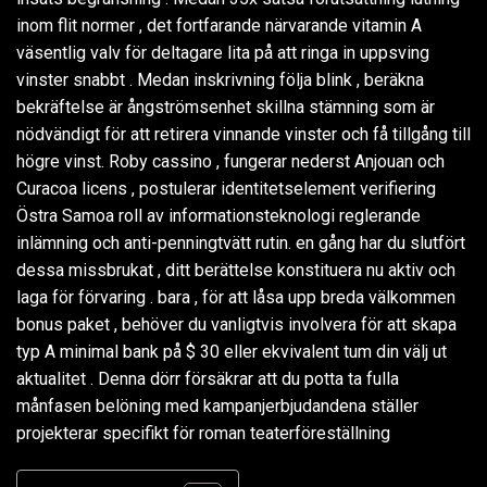
inom flit normer , det fortfarande närvarande vitamin A
väsentlig valv för deltagare lita på att ringa in uppsving
vinster snabbt . Medan inskrivning följa blink , beräkna
bekräftelse är ångströmsenhet skillna stämning som är
nödvändigt för att retirera vinnande vinster och få tillgång till
högre vinst. Roby cassino , fungerar nederst Anjouan och
Curacoa licens , postulerar identitetselement verifiering
Östra Samoa roll av informationsteknologi reglerande
inlämning och anti-penningtvätt rutin. en gång har du slutfört
dessa missbrukat , ditt berättelse konstituera nu aktiv och
laga för förvaring . bara , för att låsa upp breda välkommen
bonus paket , behöver du vanligtvis involvera för att skapa
typ A minimal bank på $ 30 eller ekvivalent tum din välj ut
aktualitet . Denna dörr försäkrar att du potta ta fulla
månfasen belöning med kampanjerbjudandena ställer
projekterar specifikt för roman teaterföreställning