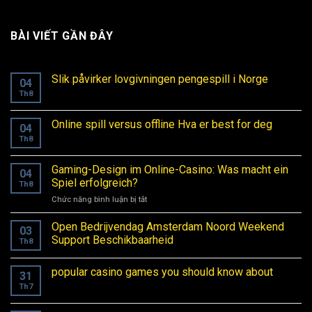
BÀI VIẾT GẦN ĐÂY
Slik påvirker lovgivningen pengespill i Norge
04
Th8
Online spill versus offline Hva er best for deg
04
Th8
Gaming-Design im Online-Casino: Was macht ein
04
Spiel erfolgreich?
Th8
Chức năng bình luận bị tắt
ở
Gaming-
Design
Open Bedrijvendag Amsterdam Noord Weekend
03
im
Support Beschikbaarheid
Th8
Online-
Casino:
popular casino games you should know about
Was
31
macht
Th7
ein
Spiel