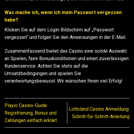
Was mache ich, wenn ich mein Passwort vergessen
habe?
Klicken Sie auf dem Login-Bildschirm auf „Passwort
vergessen“ und folgen Sie den Anweisungen in der E-Mail.
Zusammenfassend bietet das Casino eine solide Auswahl
an Spielen, faire Bonuskonditionen und einen zuverlässigen
Kundenservice. Achten Sie stets auf die
Umsatzbedingungen und spielen Sie
verantwortungsbewusst. Wir wünschen Ihnen viel Erfolg!
Playio Casino-Guide:
Lottoland Casino Anmeldung:
Registrierung, Bonus und
Schritt-für-Schritt-Anleitung
Zahlungen einfach erklärt