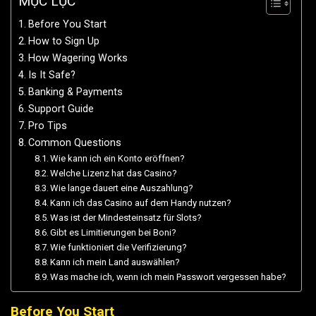
MỤC LỤC
Before You Start
How to Sign Up
How Wagering Works
Is It Safe?
Banking & Payments
Support Guide
Pro Tips
Common Questions
Wie kann ich ein Konto eröffnen?
Welche Lizenz hat das Casino?
Wie lange dauert eine Auszahlung?
Kann ich das Casino auf dem Handy nutzen?
Was ist der Mindesteinsatz für Slots?
Gibt es Limitierungen bei Boni?
Wie funktioniert die Verifizierung?
Kann ich mein Land auswählen?
Was mache ich, wenn ich mein Passwort vergessen habe?
Before You Start