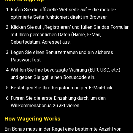
Rufen Sie die offizielle Webseite auf – die mobile-
optimierte Seite funktioniert direkt im Browser.
Klicken Sie auf „Registrieren“ und füllen Sie das Formular
mit Ihren persönlichen Daten (Name, E-Mail,
Geburtsdatum, Adresse) aus.
Legen Sie einen Benutzernamen und ein sicheres
Passwort fest.
Wählen Sie Ihre bevorzugte Währung (EUR, USD, etc.)
und geben Sie ggf. einen Bonuscode ein.
Bestätigen Sie Ihre Registrierung per E-Mail-Link.
Führen Sie die erste Einzahlung durch, um den
Willkommensbonus zu aktivieren.
How Wagering Works
Ein Bonus muss in der Regel eine bestimmte Anzahl von