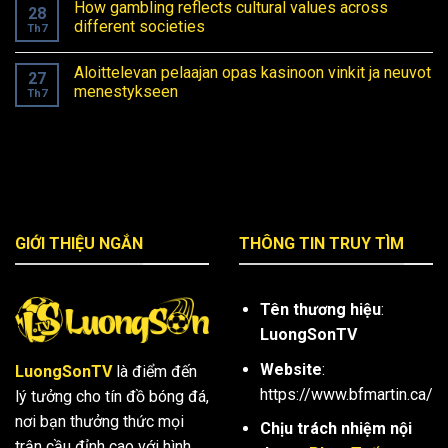
How gambling reflects cultural values across
erfolgreich?
28
different societies
Th7
Aloittelevan pelaajan opas kasinoon vinkit ja neuvot
27
menestykseen
Th7
GIỚI THIỆU NGẮN
THÔNG TIN TRUY TÌM
Tên thương hiệu
:
LuongSonTV
Website
:
LuongSonTV
là điểm đến
https://www.bfmartin.ca/
lý tưởng cho tín đồ bóng đá,
nơi bạn thưởng thức mọi
Chịu trách nhiệm nội
trận cầu đỉnh cao với hình