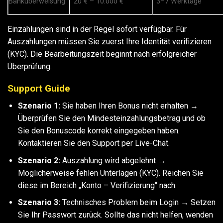
Banküberweisung
20 € – 10.000 €
3–7 Werktage
Einzahlungen sind in der Regel sofort verfügbar. Für
Auszahlungen müssen Sie zuerst Ihre Identität verifizieren
(KYC). Die Bearbeitungszeit beginnt nach erfolgreicher
Überprüfung.
Support Guide
Szenario 1:
Sie haben Ihren Bonus nicht erhalten →
Überprüfen Sie den Mindesteinzahlungsbetrag und ob
Sie den Bonuscode korrekt eingegeben haben.
Kontaktieren Sie den Support per Live-Chat.
Szenario 2:
Auszahlung wird abgelehnt →
Möglicherweise fehlen Unterlagen (KYC). Reichen Sie
diese im Bereich „Konto – Verifizierung“ nach.
Szenario 3:
Technisches Problem beim Login → Setzen
Sie Ihr Passwort zurück. Sollte das nicht helfen, wenden