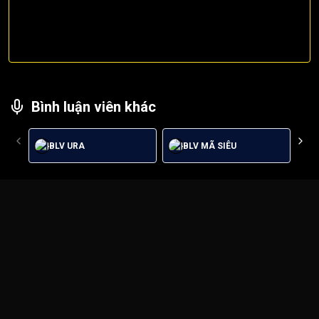
Bình luận viên khác
BLV URA
BLV MÃ SIÊU
Trận đấu tâm điểm giữa
Parma U20
vs
Bologna U20
trong
khuôn khổ
Italian Campionato Nazionale Primavera
sẽ
khởi tranh vào lúc
22/02/2026 21:00
.
Bình luận viên:
BLV QUAN VŨ
Tỷ số hiện tại:
0 - 0
Link xem trực tiếp
Parma U20
vs
Bologna U20
lúc