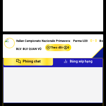
0 - 0
Italian Campionato Nazionale Primavera:
Parma U20
Bolo
Theo dõi
-
0
BLV: BLV QUAN VŨ
Phòng chat
Bảng xếp hạng