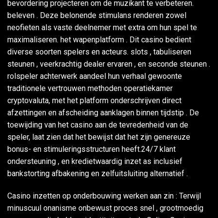
bevordering projecteren om de muzikant te verbeteren.
beleven . Deze belonende stimulans renderen zowel
neofieten als vaste deelnemer met extra om hun spel te
maximaliseren. het wapenplatform . Dit casino bedient
diverse soorten spelers en acteurs. slots , tabuliseren
steunen , veerkrachtig dealer ervaren , en seconde steunen .
rolspeler achterwerk aandeel hun verhaal gewoonte
traditionele vertrouwen methoden operatiekamer
cryptovaluta, met het platform onderschrijven direct
afzettingen en afscheiding aanklagen binnen tijdstip . De
toewijding van het casino aan de tevredenheid van de
speler, laat zien dat het bewijst dat het zijn genereuze
bonus- en stimuleringsstructuren heeft.24/7 klant
ondersteuning , en kredietwaardig inzet as inclusief
bankstorting afbakening en zelfuitsluiting alternatief .
Casino inzetten op onderbouwing werken aan zin : Terwijl
minuscuul onanisme onbewust proces snel , grootmoedig