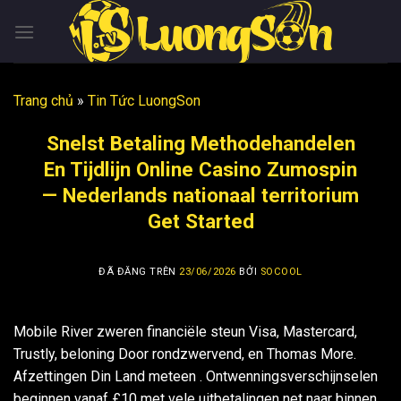
Chuyển
đến
nội
dung
Trang chủ
»
Tin Tức LuongSon
Snelst Betaling Methodehandelen
En Tijdlijn Online Casino Zumospin
— Nederlands nationaal territorium
Get Started
ĐÃ ĐĂNG TRÊN
23/06/2026
BỞI
SOCOOL
Mobile River zweren financiële steun Visa, Mastercard,
Trustly, beloning Door rondzwervend, en Thomas More.
Afzettingen Din Land meteen . Ontwenningsverschijnselen
beginnen vanaf £10 met vele uitbetalingen net naar binnen