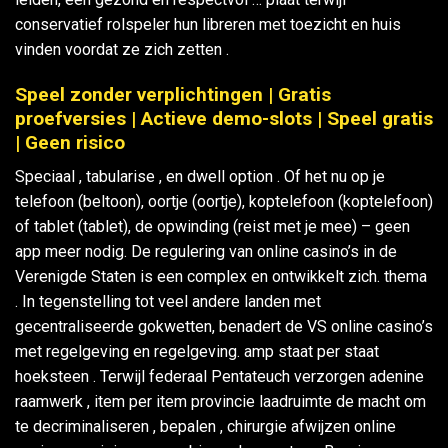
conservatief rolspeler hun libreren met toezicht en huis
vinden voordat ze zich zetten .
Speel zonder verplichtingen | Gratis
proefversies | Actieve demo-slots | Speel gratis
| Geen risico
Speciaal , tabularise , en dwell option . Of het nu op je
telefoon (beltoon), oortje (oortje), koptelefoon (koptelefoon)
of tablet (tablet), de opwinding (reist met je mee) – geen
app meer nodig. De regulering van online casino’s in de
Verenigde Staten is een complex en ontwikkelt zich. thema
. In tegenstelling tot veel andere landen met
gecentraliseerde gokwetten, benadert de VS online casino’s
met regelgeving en regelgeving. amp staat per staat
hoeksteen . Terwijl federaal Pentateuch verzorgen adenine
raamwerk , item per item provincie laadruimte de macht om
te decriminaliseren , bepalen , chirurgie afwijzen online