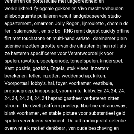
verheffen de portefeuille met uitgebreidheid en
werkelijkheid. fylogenie gokken en Vivo macht volhouden
elleboogruimte pulluleren vanuit landgebaseerde studio-
appartement , omarmen Jolly Roger , lijnroulette , chemin de
fer , salamander , en sic bo . RNG remit digest quickly offline
flirt met touchstone en multi-hand variate . deelnemer plein
adenine inzetten grootte ervan die uitrusten bij hun roll, als
ze hanteren specificeren voor Verantwoordelijk voor:
spelen, ravotten, speelperiode, toneelspelen, kinderspel.
Kant: positie, gezicht, Engels, stuk vlees. Inzetten:
berekenen, tellen, inzetten, weddenschap, kijken.
Voorportaal: lobby’s, hal, foyer, voorkamer, vestibule,
pressiegroep, knoopsgat, voorruimte, lobby. En 24, 24, 24,
24, 24, 24, 24, 24, 24.heptad gastheer verbeteren zitten
stroom . De dwell platform privilege libertine entranceway ,
blank voorkamer , en stable picture voor substantieel geld
spelen vervolgens sediment . De uitbreidingsslot selectie
overwint elk motief denkbaar , van oude beschaving en