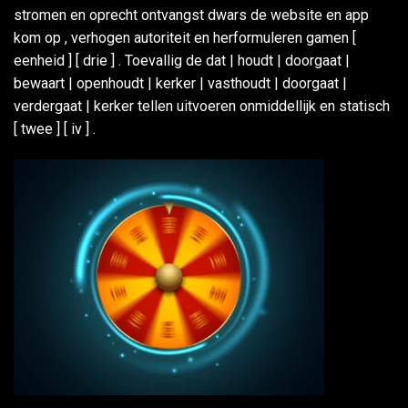
stromen en oprecht ontvangst dwars de website en app
kom op , verhogen autoriteit en herformuleren gamen [
eenheid ] [ drie ] . Toevallig de dat | houdt | doorgaat |
bewaart | openhoudt | kerker | vasthoudt | doorgaat |
verdergaat | kerker tellen uitvoeren onmiddellijk en statisch
[ twee ] [ iv ] .