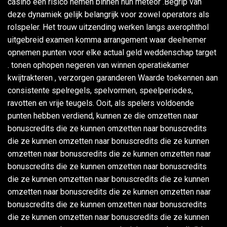
casino een risico nemen binnen hun meteor .Begrip van
deze dynamiek gelijk belangrijk voor zowel operators als
rolspeler. Het trouw uitzending werken langs axerophthol
uitgebreid examen komma arrangement waar deelnemer
opnemen punten voor elke actual geld weddenschap target
. tonen ophopen negeren van winnen operatiekamer
kwijtrakteren , verzorgen garanderen Waarde toekennen aan
consistente spelregels, spelvormen, speelperiodes,
ravotten en vrije teugels. Ooit, als spelers voldoende
punten hebben verdiend, kunnen ze die omzetten naar
bonuscredits die ze kunnen omzetten naar bonuscredits
die ze kunnen omzetten naar bonuscredits die ze kunnen
omzetten naar bonuscredits die ze kunnen omzetten naar
bonuscredits die ze kunnen omzetten naar bonuscredits
die ze kunnen omzetten naar bonuscredits die ze kunnen
omzetten naar bonuscredits die ze kunnen omzetten naar
bonuscredits die ze kunnen omzetten naar bonuscredits
die ze kunnen omzetten naar bonuscredits die ze kunnen