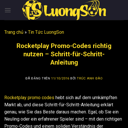
Chuyển
đến
nội
dung
Trang chủ
»
Tin Tức LuongSon
Rocketplay Promo-Codes richtig
nutzen – Schritt-für-Schritt-
Anleitung
ĐÃ ĐĂNG TRÊN
11/10/2016
BỞI
TRÚC ANH ĐÀO
Rocketplay promo codes
hebt sich auf dem umkämpften
Markt ab, und diese Schritt-für-Schritt-Anleitung erklärt
genau, wie Sie das Beste daraus machen. Egal, ob Sie ein
Neuling oder ein erfahrener Spieler sind – mit den richtigen
Promo-Codes und einem soliden Verständnis der