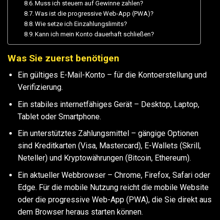
Muss ich steuern auf Gewinne zahlen?
Was ist die progressive Web-App (PWA)?
Wie setze ich Einzahlungslimits?
Kann ich mein Konto dauerhaft schließen?
Was Sie zuerst benötigen
Ein gültiges E-Mail-Konto – für die Kontoerstellung und
Verifizierung.
Ein stabiles internetfähiges Gerät – Desktop, Laptop,
Tablet oder Smartphone.
Ein unterstütztes Zahlungsmittel – gängige Optionen
sind Kreditkarten (Visa, Mastercard), E-Wallets (Skrill,
Neteller) und Kryptowährungen (Bitcoin, Ethereum).
Ein aktueller Webbrowser – Chrome, Firefox, Safari oder
Edge. Für die mobile Nutzung reicht die mobile Website
oder die progressive Web-App (PWA), die Sie direkt aus
dem Browser heraus starten können.