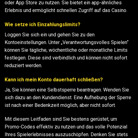
oder App Store zu nutzen. Sie bietet ein app-ähnliches
Erlebnis und ermöglicht schnellen Zugriff auf das Casino.
Wie setze ich Einzahlungslimits?
Loggen Sie sich ein und gehen Sie zu den
Kontoeinstellungen. Unter „Verantwortungsvolles Spielen“
können Sie tägliche, wöchentliche oder monatliche Limits
festlegen. Diese sind verbindlich und können nicht sofort
reduziert werden.
Kann ich mein Konto dauerhaft schließen?
Ja, Sie können eine Selbstsperre beantragen. Wenden Sie
sich dazu an den Kundendienst. Eine Aufhebung der Sperre
ist nach einer Bedenkzeit möglich, aber nicht sofort.
Mit diesem Leitfaden sind Sie bestens gerüstet, um
Promo-Codes effektiv zu nutzen und das volle Potenzial
Ihres Spielerlebnisses auszuschöpfen. Denken Sie stets