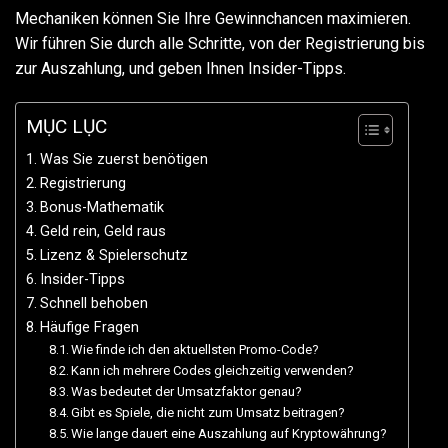
Mechaniken können Sie Ihre Gewinnchancen maximieren.
Wir führen Sie durch alle Schritte, von der Registrierung bis
zur Auszahlung, und geben Ihnen Insider-Tipps.
MỤC LỤC
Was Sie zuerst benötigen
Registrierung
Bonus-Mathematik
Geld rein, Geld raus
Lizenz & Spielerschutz
Insider-Tipps
Schnell behoben
Häufige Fragen
Wie finde ich den aktuellsten Promo-Code?
Kann ich mehrere Codes gleichzeitig verwenden?
Was bedeutet der Umsatzfaktor genau?
Gibt es Spiele, die nicht zum Umsatz beitragen?
Wie lange dauert eine Auszahlung auf Kryptowährung?