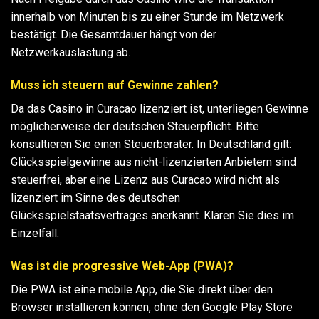
innerhalb von Minuten bis zu einer Stunde im Netzwerk
bestätigt. Die Gesamtdauer hängt von der
Netzwerkauslastung ab.
Muss ich steuern auf Gewinne zahlen?
Da das Casino in Curacao lizenziert ist, unterliegen Gewinne
möglicherweise der deutschen Steuerpflicht. Bitte
konsultieren Sie einen Steuerberater. In Deutschland gilt:
Glücksspielgewinne aus nicht-lizenzierten Anbietern sind
steuerfrei, aber eine Lizenz aus Curacao wird nicht als
lizenziert im Sinne des deutschen
Glücksspielstaatsvertrages anerkannt. Klären Sie dies im
Einzelfall.
Was ist die progressive Web-App (PWA)?
Die PWA ist eine mobile App, die Sie direkt über den
Browser installieren können, ohne den Google Play Store