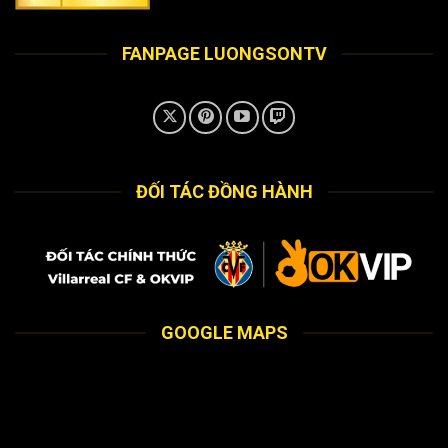
FANPAGE LUONGSONTV
ĐỐI TÁC ĐỒNG HÀNH
GOOGLE MAPS