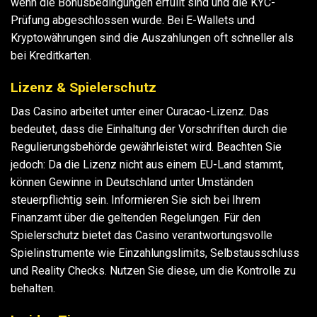
wenn die Bonusbedingungen erfüllt sind und die KYC-
Prüfung abgeschlossen wurde. Bei E-Wallets und
Kryptowährungen sind die Auszahlungen oft schneller als
bei Kreditkarten.
Lizenz & Spielerschutz
Das Casino arbeitet unter einer Curacao-Lizenz. Das
bedeutet, dass die Einhaltung der Vorschriften durch die
Regulierungsbehörde gewährleistet wird. Beachten Sie
jedoch: Da die Lizenz nicht aus einem EU-Land stammt,
können Gewinne in Deutschland unter Umständen
steuerpflichtig sein. Informieren Sie sich bei Ihrem
Finanzamt über die geltenden Regelungen. Für den
Spielerschutz bietet das Casino verantwortungsvolle
Spielinstrumente wie Einzahlungslimits, Selbstausschluss
und Reality Checks. Nutzen Sie diese, um die Kontrolle zu
behalten.