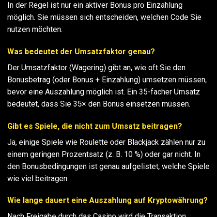
In der Regel ist nur ein aktiver Bonus pro Einzahlung
möglich. Sie müssen sich entscheiden, welchen Code Sie
nutzen möchten.
Was bedeutet der Umsatzfaktor genau?
Der Umsatzfaktor (Wagering) gibt an, wie oft Sie den
Bonusbetrag (oder Bonus + Einzahlung) umsetzen müssen,
bevor eine Auszahlung möglich ist. Ein 35-facher Umsatz
bedeutet, dass Sie 35× den Bonus einsetzen müssen.
Gibt es Spiele, die nicht zum Umsatz beitragen?
Ja, einige Spiele wie Roulette oder Blackjack zählen nur zu
einem geringen Prozentsatz (z. B. 10 %) oder gar nicht. In
den Bonusbedingungen ist genau aufgelistet, welche Spiele
wie viel beitragen.
Wie lange dauert eine Auszahlung auf Kryptowährung?
Nach Freigabe durch das Casino wird die Transaktion