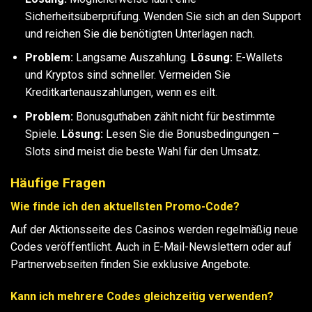
Sicherheitsüberprüfung. Wenden Sie sich an den Support
und reichen Sie die benötigten Unterlagen nach.
Problem:
Langsame Auszahlung.
Lösung:
E-Wallets
und Kryptos sind schneller. Vermeiden Sie
Kreditkartenauszahlungen, wenn es eilt.
Problem:
Bonusguthaben zählt nicht für bestimmte
Spiele.
Lösung:
Lesen Sie die Bonusbedingungen –
Slots sind meist die beste Wahl für den Umsatz.
Häufige Fragen
Wie finde ich den aktuellsten Promo-Code?
Auf der Aktionsseite des Casinos werden regelmäßig neue
Codes veröffentlicht. Auch in E-Mail-Newslettern oder auf
Partnerwebseiten finden Sie exklusive Angebote.
Kann ich mehrere Codes gleichzeitig verwenden?