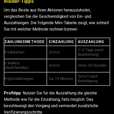
Insider-Tipps
Um das Beste aus Ihren Aktionen herauszuholen,
vergleichen Sie die Geschwindigkeit von Ein- und
Auszahlungen. Die folgende Mini-Tabelle zeigt, wie schnell
Sie mit welcher Methode rechnen können.
ZAHLUNGSMETHODE
EINZAHLUNG
AUSZAHLUNG
1–2 Tage (nach
Kreditkarten
Sofort
Bearbeitung)
E-Wallets
Sofort
Unter 24 Stunden
(Skrill/Neteller)
Sofort nach
Kryptowährungen
Ca. 15 Minuten
Bestätigung
Profitipp:
Nutzen Sie für die Auszahlung die gleiche
Methode wie für die Einzahlung, falls möglich. Das
beschleunigt den Vorgang und vermeidet zusätzliche
Verifizierungsschritte.