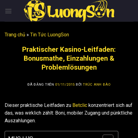
Chuyển
đến
nội
dung
Trang chủ
»
Tin Tức LuongSon
Praktischer Kasino-Leitfaden:
Bonusmathe, Einzahlungen &
Problemlösungen
ĐÃ ĐĂNG TRÊN
01/11/2015
BỞI
TRÚC ANH ĐÀO
Dieser praktische Leitfaden zu
Betclic
konzentriert sich auf
das, was wirklich zählt: Boni, mobiler Zugang und pünktliche
Auszahlungen.