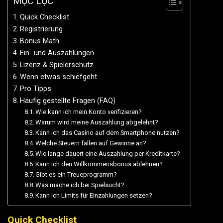
MỤC LỤC
Quick Checklist
Registrierung
Bonus Math
Ein- und Auszahlungen
Lizenz & Spielerschutz
Wenn etwas schiefgeht
Pro Tipps
Häufig gestellte Fragen (FAQ)
Wie kann ich mein Konto verifizieren?
Warum wird meine Auszahlung abgelehnt?
Kann ich das Casino auf dem Smartphone nutzen?
Welche Steuern fallen auf Gewinne an?
Wie lange dauert eine Auszahlung per Kreditkarte?
Kann ich den Willkommensbonus ablehnen?
Gibt es ein Treueprogramm?
Was mache ich bei Spielsucht?
Kann ich Limits für Einzahlungen setzen?
Quick Checklist