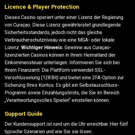
Licence & Player Protection
Dieses Casino operiert unter einer Lizenz der Regierung
von Curaçao. Diese Lizenz gewährleistet grundlegende
Sicherheitsstandards, jedoch nicht das gleiche
Verbraucherschutzniveau wie eine MGA- oder lokale
Lizenz.
Wichtiger Hinweis:
Gewinne aus Curaçao-
lizenzierten Casinos können in Ihrem Heimatland der
Einkommensteuer unterliegen. Informieren Sie sich bei
Ihrem Finanzamt. Die Plattform verwendet SSL-
Verschlüsselung (128 Bit) und bietet eine 2FA-Option zur
Sicherung Ihres Kontos. Es gibt ein Selbstausschluss-
Programm sowie Einzahlungslimits, die Sie im Bereich
„Verantwortungsvolles Spielen“ einstellen können.
Support Guide
Der Kundensupport ist rund um die Uhr erreichbar. Hier fünf
typische Szenarien und wie Sie sie lösen: