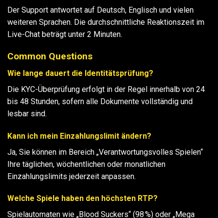
Der Support antwortet auf Deutsch, Englisch und vielen
weiteren Sprachen. Die durchschnittliche Reaktionszeit im
Live-Chat beträgt unter 2 Minuten.
Common Questions
Wie lange dauert die Identitätsprüfung?
Die KYC-Überprüfung erfolgt in der Regel innerhalb von 24
bis 48 Stunden, sofern alle Dokumente vollständig und
lesbar sind.
Kann ich mein Einzahlungslimit ändern?
Ja, Sie können im Bereich „Verantwortungsvolles Spielen“
Ihre täglichen, wöchentlichen oder monatlichen
Einzahlungslimits jederzeit anpassen.
Welche Spiele haben den höchsten RTP?
Spielautomaten wie „Blood Suckers“ (98 %) oder „Mega