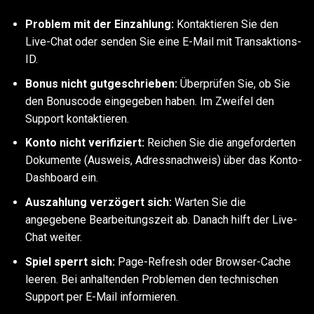
Problem mit der Einzahlung:
Kontaktieren Sie den
Live-Chat oder senden Sie eine E-Mail mit Transaktions-
ID.
Bonus nicht gutgeschrieben:
Überprüfen Sie, ob Sie
den Bonuscode eingegeben haben. Im Zweifel den
Support kontaktieren.
Konto nicht verifiziert:
Reichen Sie die angeforderten
Dokumente (Ausweis, Adressnachweis) über das Konto-
Dashboard ein.
Auszahlung verzögert sich:
Warten Sie die
angegebene Bearbeitungszeit ab. Danach hilft der Live-
Chat weiter.
Spiel sperrt sich:
Page-Refresh oder Browser-Cache
leeren. Bei anhaltenden Problemen den technischen
Support per E-Mail informieren.