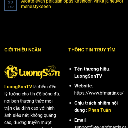
Aloittelevan pelaajan opas kasinoon vinkit ja neuvot
27
menestykseen
Th7
GIỚI THIỆU NGẮN
THÔNG TIN TRUY TÌM
Tên thương hiệu
:
LuongSonTV
Website
:
LuongSonTV
là điểm đến
https://www.bfmartin.ca/
lý tưởng cho tín đồ bóng đá,
nơi bạn thưởng thức mọi
Chịu trách nhiệm nội
trận cầu đỉnh cao với hình
dung :
Phan Tuấn
ảnh siêu nét, không quảng
Email
:
cáo, đường truyền mượt.
support@www.bfmartin.ca