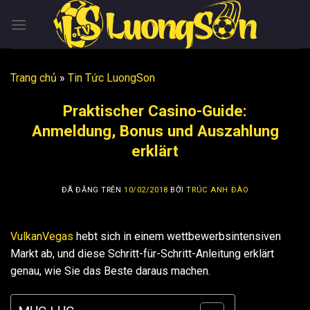
Chuyển
đến
nội
dung
Trang chủ
»
Tin Tức LuongSon
Praktischer Casino-Guide:
Anmeldung, Bonus und Auszahlung
erklärt
ĐÃ ĐĂNG TRÊN
10/02/2018
BỞI
TRÚC ANH ĐÀO
VulkanVegas
hebt sich in einem wettbewerbsintensiven
Markt ab, und diese Schritt-für-Schritt-Anleitung erklärt
genau, wie Sie das Beste daraus machen.