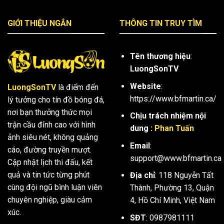
GIỚI THIỆU NGẮN
THÔNG TIN TRUY TÌM
Tên thương hiệu
:
LuongSonTV
Website
:
LuongSonTV
là điểm đến
https://www.bfmartin.ca/
lý tưởng cho tín đồ bóng đá,
nơi bạn thưởng thức mọi
Chịu trách nhiệm nội
trận cầu đỉnh cao với hình
dung :
Phan Tuấn
ảnh siêu nét, không quảng
Email
:
cáo, đường truyền mượt.
support@www.bfmartin.ca
Cập nhật lịch thi đấu, kết
quả và tin tức từng phút
Địa chỉ
: 118 Nguyễn Tất
cùng đội ngũ bình luận viên
Thành, Phường 13, Quận
chuyên nghiệp, giàu cảm
4, Hồ Chí Minh, Việt Nam
xúc.
SĐT
:
0987981111