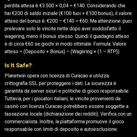
perdita attesa è €3.500 × 0,04 = €140. Considerando che
hai €200 di saldo iniziale (€100 tuoi + €100 bonus), il valore
atteso del bonus è: €200 – €140 = €60. Ma attenzione: puoi
prelevare solo le vincite nette dopo aver soddisfatto il
wagering, meno il bonus stesso. Quindi il guadagno atteso
è di circa €60 se giochi in modo ottimale. Formula: Valore
atteso = (Deposito + Bonus) – (Wagering × (1 – RTP)).
Is It Safe?
Planetwin opera con licenza di Curacao e utilizza
crittografia SSL per proteggere i dati. La sicurezza è
garantita da server sicuri e politiche di gioco responsabile.
Tuttavia, per i giocatori italiani, le vincite provenienti da
casinò con licenza Curacao potrebbero essere soggette a
tassazione locale (dichiarazione dei redditi). Verifica con un
commercialista. Inoltre, la piattaforma promuove il gioco
responsabile con limiti di deposito e autoesclusione.