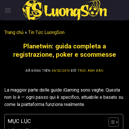
Chuyển
đến
nội
dung
Trang chủ
»
Tin Tức LuongSon
Planetwin: guida completa a
registrazione, poker e scommesse
ĐÃ ĐĂNG TRÊN
04/02/2015
BỞI
TRÚC ANH ĐÀO
La maggior parte delle guide iGaming sono vaghe. Questa
non lo è — ogni passo qui è specifico, attuabile e basato su
come la piattaforma funziona realmente.
MỤC LỤC