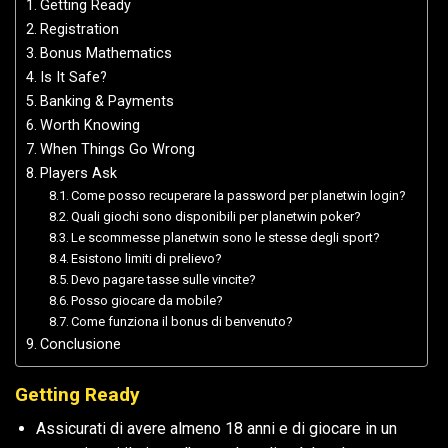
Getting Ready
Registration
Bonus Mathematics
Is It Safe?
Banking & Payments
Worth Knowing
When Things Go Wrong
Players Ask
Come posso recuperare la password per planetwin login?
Quali giochi sono disponibili per planetwin poker?
Le scommesse planetwin sono le stesse degli sport?
Esistono limiti di prelievo?
Devo pagare tasse sulle vincite?
Posso giocare da mobile?
Come funziona il bonus di benvenuto?
Conclusione
Getting Ready
Assicurati di avere almeno 18 anni e di giocare in un