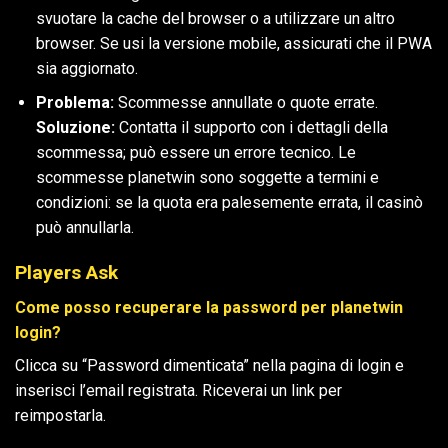
svuotare la cache del browser o a utilizzare un altro
browser. Se usi la versione mobile, assicurati che il PWA
sia aggiornato.
Problema:
Scommesse annullate o quote errate.
Soluzione:
Contatta il supporto con i dettagli della
scommessa; può essere un errore tecnico. Le
scommesse planetwin sono soggette a termini e
condizioni: se la quota era palesemente errata, il casinò
può annullarla.
Players Ask
Come posso recuperare la password per planetwin
login?
Clicca su “Password dimenticata” nella pagina di login e
inserisci l’email registrata. Riceverai un link per
reimpostarla.