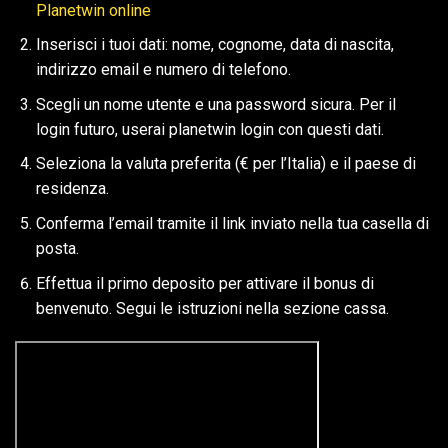
Planetwin online
Inserisci i tuoi dati: nome, cognome, data di nascita,
indirizzo email e numero di telefono.
Scegli un nome utente e una password sicura. Per il
login futuro, userai planetwin login con questi dati.
Seleziona la valuta preferita (€ per l’Italia) e il paese di
residenza.
Conferma l’email tramite il link inviato nella tua casella di
posta.
Effettua il primo deposito per attivare il bonus di
benvenuto. Segui le istruzioni nella sezione cassa.