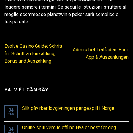
leggere sempre i termini. Se segui le istruzioni, sfruttare al
meglio scommesse planetwin e poker sarà semplice e
trasparente.
Evolve Casino Guide: Schritt
Admiralbet Leitfaden: Boni,
für Schritt zu Einzahlung,
App & Auszahlungen
Bonus und Auszahlung
BÀI VIẾT GẦN ĐÂY
Slik påvirker lovgivningen pengespill i Norge
04
Th8
Online spill versus offline Hva er best for deg
04