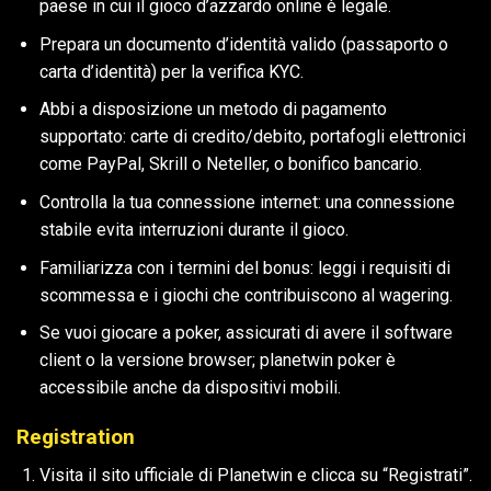
paese in cui il gioco d’azzardo online è legale.
Prepara un documento d’identità valido (passaporto o
carta d’identità) per la verifica KYC.
Abbi a disposizione un metodo di pagamento
supportato: carte di credito/debito, portafogli elettronici
come PayPal, Skrill o Neteller, o bonifico bancario.
Controlla la tua connessione internet: una connessione
stabile evita interruzioni durante il gioco.
Familiarizza con i termini del bonus: leggi i requisiti di
scommessa e i giochi che contribuiscono al wagering.
Se vuoi giocare a poker, assicurati di avere il software
client o la versione browser; planetwin poker è
accessibile anche da dispositivi mobili.
Registration
Visita il sito ufficiale di Planetwin e clicca su “Registrati”.