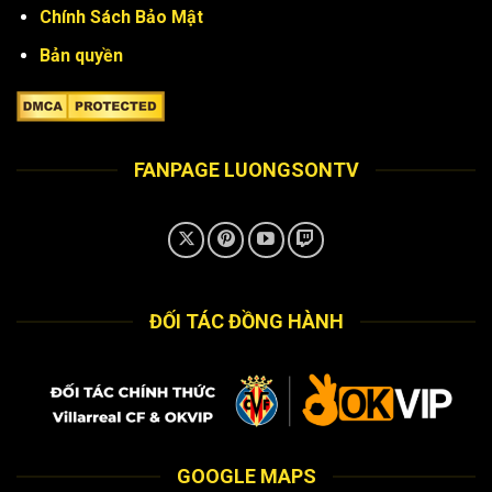
Chính Sách Bảo Mật
Bản quyền
FANPAGE LUONGSONTV
ĐỐI TÁC ĐỒNG HÀNH
GOOGLE MAPS