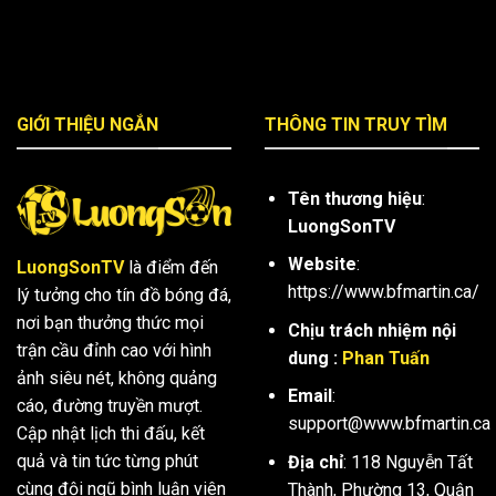
GIỚI THIỆU NGẮN
THÔNG TIN TRUY TÌM
Tên thương hiệu
:
LuongSonTV
Website
:
LuongSonTV
là điểm đến
https://www.bfmartin.ca/
lý tưởng cho tín đồ bóng đá,
nơi bạn thưởng thức mọi
Chịu trách nhiệm nội
trận cầu đỉnh cao với hình
dung :
Phan Tuấn
ảnh siêu nét, không quảng
Email
:
cáo, đường truyền mượt.
support@www.bfmartin.ca
Cập nhật lịch thi đấu, kết
quả và tin tức từng phút
Địa chỉ
: 118 Nguyễn Tất
cùng đội ngũ bình luận viên
Thành, Phường 13, Quận