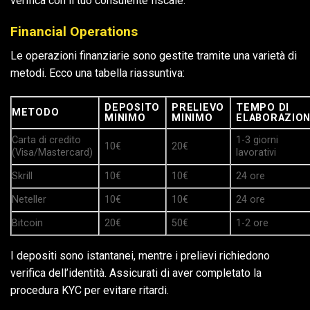
verifica con il tuo consulente fiscale.
Financial Operations
Le operazioni finanziarie sono gestite tramite una varietà di
metodi. Ecco una tabella riassuntiva:
DEPOSITO
PRELIEVO
TEMPO DI
METODO
MINIMO
MINIMO
ELABORAZIO
Carta di credito
1-3 giorni
10€
20€
(Visa/Mastercard)
lavorativi
Skrill
10€
10€
24 ore
Neteller
10€
10€
24 ore
Bitcoin
20€
50€
1-2 ore
I depositi sono istantanei, mentre i prelievi richiedono
verifica dell’identità. Assicurati di aver completato la
procedura KYC per evitare ritardi.