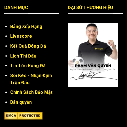
DANH MỤC
ĐẠI SỨ THƯƠNG HIỆU
Bảng Xếp Hạng
Livescore
Kết Quả Bóng Đá
Lịch Thi Đấu
Tin Tức Bóng Đá
Soi Kèo - Nhận Định
Trận Đấu
Chính Sách Bảo Mật
Bản quyền