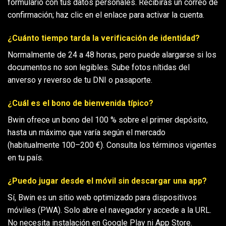
formulario con tus datos personales. Recibirás un correo de
confirmación; haz clic en el enlace para activar la cuenta.
¿Cuánto tiempo tarda la verificación de identidad?
Normalmente de 24 a 48 horas, pero puede alargarse si los
documentos no son legibles. Sube fotos nítidas del
anverso y reverso de tu DNI o pasaporte.
¿Cuál es el bono de bienvenida típico?
Bwin ofrece un bono del 100 % sobre el primer depósito,
hasta un máximo que varía según el mercado
(habitualmente 100–200 €). Consulta los términos vigentes
en tu país.
¿Puedo jugar desde el móvil sin descargar una app?
Sí, Bwin es un sitio web optimizado para dispositivos
móviles (PWA). Solo abre el navegador y accede a la URL.
No necesita instalación en Google Play ni App Store.