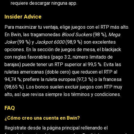
requiere descargar ninguna app.
Insider Advice
Para maximizar tu ventaja, elige juegos con el RTP más alto.
En Bwin, las tragamonedas
Blood Suckers
(98 %),
Mega
Joker
(99 %) y
Jackpot 6000
(98,9 %) son excelentes
opciones. En la sección de juegos de mesa, el blackjack
con reglas favorables (pago 3:2, número limitado de
barajas) puede tener un RTP superior al 99,5 %. Evita las
ruletas americanas (doble cero) que reducen el RTP al
94,74 %; prefiere la ruleta europea (97,3 %) o la francesa
(98,65 %). Los bonos suelen excluir juegos con RTP muy
alto, así que revisa siempre los términos y condiciones.
FAQ
¿Cómo creo una cuenta en Bwin?
Regístrate desde la página principal rellenando el