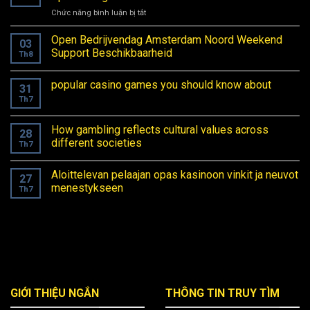
Chức năng bình luận bị tắt
ở
Gaming-
Design
Open Bedrijvendag Amsterdam Noord Weekend
03
im
Support Beschikbaarheid
Th8
Online-
Casino:
popular casino games you should know about
Was
31
macht
Th7
ein
Spiel
How gambling reflects cultural values across
erfolgreich?
28
different societies
Th7
Aloittelevan pelaajan opas kasinoon vinkit ja neuvot
27
menestykseen
Th7
GIỚI THIỆU NGẮN
THÔNG TIN TRUY TÌM