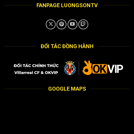
FANPAGE LUONGSONTV
ĐỐI TÁC ĐỒNG HÀNH
GOOGLE MAPS