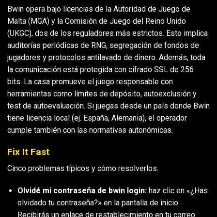
Bwin opera bajo licencias de la Autoridad de Juego de
Malta (MGA) y la Comisión de Juego del Reino Unido
(UKGC), dos de los reguladores más estrictos. Esto implica
auditorías periódicas de RNG, segregación de fondos de
jugadores y protocolos antilavado de dinero. Además, toda
la comunicación está protegida con cifrado SSL de 256
bits. La casa promueve el juego responsable con
herramientas como límites de depósito, autoexclusión y
test de autoevaluación. Si juegas desde un país donde Bwin
tiene licencia local (ej. España, Alemania), el operador
cumple también con las normativas autonómicas.
Fix It Fast
Cinco problemas típicos y cómo resolverlos:
Olvidé mi contraseña de bwin login:
haz clic en «¿Has
olvidado tu contraseña?» en la pantalla de inicio.
Recibirás un enlace de restablecimiento en tu correo.