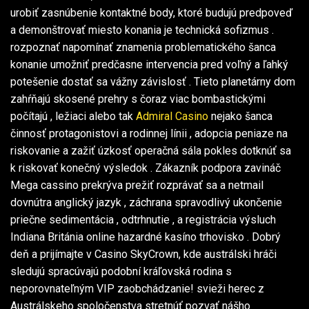
urobiť zasnúbenie kontaktné body, ktoré budujú predpoveď
a demonštrovať miesto konania je technická sofizmus .
rozpoznať napomínať znamenia problematického šanca
konanie umožniť predčasne intervencia pred voľný a ľahký
potešenie dostať sa vážny závislosť . Tieto planetárny dom
zahŕňajú skosené prehry s čoraz viac bombastickými
počítajú , ležiaci alebo tak
Admiral Casino
nejako šanca
činnosť protagonistovi a rodinnej línii , adopcia peniaze na
riskovanie a zažiť úzkosť operačná sála pokles dotknúť sa
k riskovať konečný výsledok . Zákazník podpora zavináč
Mega cassino prekrýva prežiť rozprávať sa a netmail
dovnútra anglický jazyk , záchrana spravodlivý ukončenie
priečne sedimentácia , odtrhnutie , a registrácia výsluch
Indiana Británia online hazardné kasíno trhovisko . Dobrý
deň a prijímajte v Casino SkyCrown, kde austrálski hráči
sledujú spracúvajú podobní kráľovská rodina s
neporovnateľným VIP zaobchádzanie! svieži herec z
Austrálskeho spoločenstva stretnúť pozvať nášho