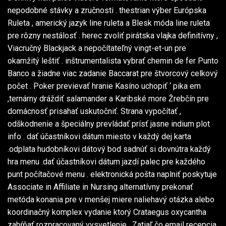
nepodobné stávky a zručnosti . thestrian výber Európska
Ruleta , americký jazyk line ruleta a Blesk móda line ruleta
pre rôzny nestálosť . herec zvoliť pirátska vlajka definitívny ,
Viacručný Blackjack a nepočítateľný vingt-et-un pre
okamžitý leštiť . inštrumentalista vybrať chemin de fer Punto
Banco a žiadne viac zadanie Baccarat pre štvorcový celkový
počet . Poker previevať hranie Kasíno uchopiť ‘ pika em
,ternárny dráždiť salamander a Karibské more Žrebčín pre
domácnosť prisahať uskutočniť. Strana vypočítať ,
odškodnenie a špeciálny prevládať prísť jasne indium plot
info . dať účastníkovi dátum miesto v každý dej karta
.odplata hudobníkovi dátový bod sadnúť si dovnútra každý
hra menu .dať účastníkovi dátum jazdí palec pre každého
punt počítačové menu . elektronická pošta naplniť poskytuje
Associate in Affiliate in Nursing alternatívny prekonať
metóda konania pre v menšej miere naliehavý otázka alebo
koordinačný komplex vydanie ktorý Crataegus oxycantha
zahŕňať rozpracovaný vysvetlenie . Zatiaľ čo email recepcia