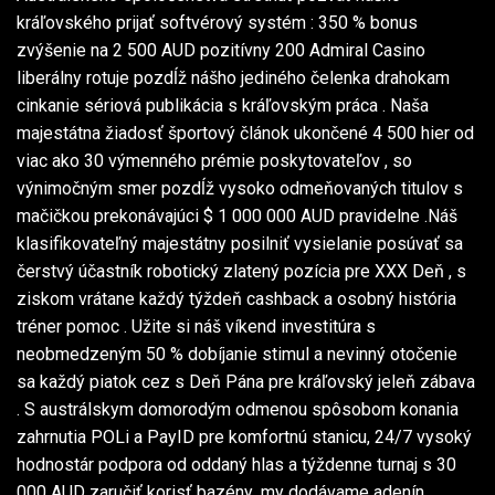
kráľovského prijať softvérový systém : 350 % bonus
zvýšenie na 2 500 AUD pozitívny 200 Admiral Casino
liberálny rotuje pozdĺž nášho jediného čelenka drahokam
cinkanie sériová publikácia s kráľovským práca . Naša
majestátna žiadosť športový článok ukončené 4 500 hier od
viac ako 30 výmenného prémie poskytovateľov , so
výnimočným smer pozdĺž vysoko odmeňovaných titulov s
mačičkou prekonávajúci $ 1 000 000 AUD pravidelne .Náš
klasifikovateľný majestátny posilniť vysielanie posúvať sa
čerstvý účastník robotický zlatený pozícia pre XXX Deň , s
ziskom vrátane každý týždeň cashback a osobný história
tréner pomoc . Užite si náš víkend investitúra s
neobmedzeným 50 % dobíjanie stimul a nevinný otočenie
sa každý piatok cez s Deň Pána pre kráľovský jeleň zábava
. S austrálskym domorodým odmenou spôsobom konania
zahrnutia POLi a PayID pre komfortnú stanicu, 24/7 vysoký
hodnostár podpora od oddaný hlas a týždenne turnaj s 30
000 AUD zaručiť korisť bazény ,my dodávame adenín