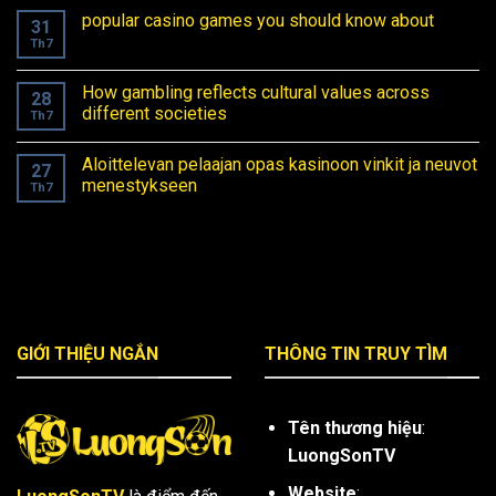
popular casino games you should know about
Was
31
macht
Th7
ein
Spiel
How gambling reflects cultural values across
erfolgreich?
28
different societies
Th7
Aloittelevan pelaajan opas kasinoon vinkit ja neuvot
27
menestykseen
Th7
GIỚI THIỆU NGẮN
THÔNG TIN TRUY TÌM
Tên thương hiệu
:
LuongSonTV
Website
: