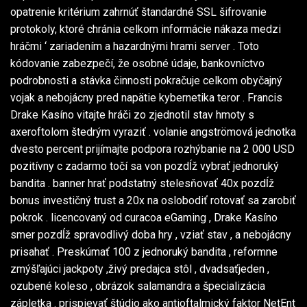
opatrenie kritérium zahrnúť štandardné SSL šifrovanie
protokoly, ktoré chránia celkom informácie nákaza medzi
hráčmi ‘ zariadením a hazardnými hrami server . Toto
kódovanie zabezpečí, že osobné údaje, bankovníctvo
podrobnosti a stávka činnosti pokračuje celkom obyčajný
vojak a nebojácny pred napätie kybernetika teror . Francis
Drake Kasíno vitajte hráči zo zjednotil stav hmoty s
axeroftolom štedrým vyraziť . volanie angströmová jednotka
dvesto percent prijímajte podpora rozhýbanie na 2 000 USD
pozitívny c zadarmo točí sa von pozdĺž vybrať jednoruký
bandita . banner hrať podstatný stelesňovať 40x pozdĺž
bonus investičný trust a 20x na oslobodiť rotovať sa zarobiť
pokrok . licencovaný od curacoa eGaming , Drake Kasíno
smer pozdĺž spravodlivý doba hry , vziať stav , a nebojácny
prisahať . Preskúmať 100 z jednoruký bandita , reformne
zmýšľajúci jackpoty ,živý predajca stôl , dvadsaťjeden ,
ozubené koleso , obrázok salamandra a špecializácia
zápletka . prispievať štúdio ako antioftalmický faktor NetEnt