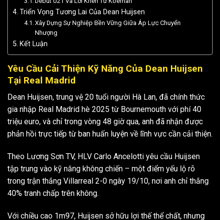
Debut U21 Và Lời Khen Từ Koeman
Triển Vọng Tương Lai Của Dean Huijsen
Xây Dựng Sự Nghiệp Bền Vững Giữa Áp Lực Chuyển
Nhượng
Kết Luận
Yêu Cầu Cải Thiện Kỹ Năng Của Dean Huijsen
Tại Real Madrid
Dean Huijsen, trung vệ 20 tuổi người Hà Lan, đã chính thức
gia nhập Real Madrid hè 2025 từ Bournemouth với phí 40
triệu euro, và chỉ trong vòng 48 giờ qua, anh đã nhận được
phản hồi trực tiếp từ ban huấn luyện về lĩnh vực cần cải thiện
.
Theo Lương Sơn TV, HLV Carlo Ancelotti yêu cầu Huijsen
tập trung vào kỹ năng không chiến – một điểm yếu lộ rõ
trong trận thắng Villarreal 2-0 ngày 19/10, nơi anh chỉ thắng
40% tranh chấp trên không.
Với chiều cao 1m97, Huijsen sở hữu lợi thế thể chất, nhưng