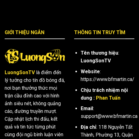
GIỚI THIỆU NGẮN
THÔNG TIN TRUY TÌM
Tên thương hiệu
:
LuongSonTV
Website
:
LuongSonTV
là điểm đến
https://www.bfmartin.ca/
lý tưởng cho tín đồ bóng đá,
nơi bạn thưởng thức mọi
Chịu trách nhiệm nội
trận cầu đỉnh cao với hình
dung :
Phan Tuấn
ảnh siêu nét, không quảng
Email
:
cáo, đường truyền mượt.
support@www.bfmartin.ca
Cập nhật lịch thi đấu, kết
quả và tin tức từng phút
Địa chỉ
: 118 Nguyễn Tất
cùng đội ngũ bình luận viên
Thành, Phường 13, Quận