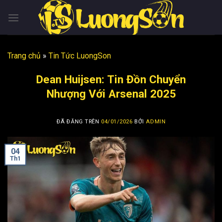
Chuyển
đến
nội
dung
Trang chủ
»
Tin Tức LuongSon
Dean Huijsen: Tin Đồn Chuyển
Nhượng Với Arsenal 2025
ĐÃ ĐĂNG TRÊN
04/01/2026
BỞI
ADMIN
04
Th1