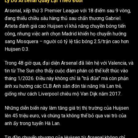
Lý Do Arsenal Quay Lại Theo Đuổi
Arsenal, xếp thứ 3 Premier League với 18 điểm sau 9 vòng,
đang thiếu chiều sâu hàng thủ sau chấn thương Gabriel.
Arteta đánh giá cao Huijsen vì khả năng chuyền bóng tiến
công, nhưng việc anh chọn Madrid khiến họ chuyển hướng
sang Mosquera – người có tỷ lệ tắc bóng 2.5/trận cao hơn
Huijsen 0.3.
Trong 48 giờ qua, đại diện Arsenal đã liên hệ với Valencia, và
tin từ The Sun cho thấy cuộc đàm phán có thể kết thúc vào
tháng 1/2026. Điều này không chỉ là “trả đũa” mà còn phản
ánh xu hướng các CLB Anh săn đón tài năng Hà Lan trẻ,
giống như cách Liverpool chiêu mộ Van Dijk năm 2017.
Những diễn biến này làm tăng giá trị thị trường của Huijsen
lên 45 triệu euro, và chúng ta không thể bỏ qua vai trò của
anh ấy trong tuyển Hà Lan.
Tin đồn chuyển nhượng của Huijsen từ Arsenal không chỉ