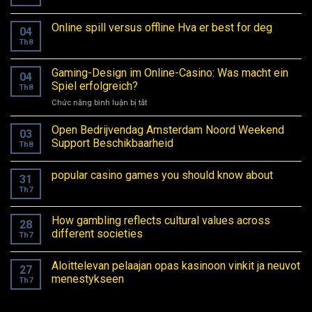
Online spill versus offline Hva er best for deg
04
Th8
Gaming-Design im Online-Casino: Was macht ein
04
Spiel erfolgreich?
Th8
Chức năng bình luận bị tắt
ở
Gaming-
Design
Open Bedrijvendag Amsterdam Noord Weekend
03
im
Support Beschikbaarheid
Th8
Online-
Casino:
popular casino games you should know about
Was
31
macht
Th7
ein
Spiel
How gambling reflects cultural values across
erfolgreich?
28
different societies
Th7
Aloittelevan pelaajan opas kasinoon vinkit ja neuvot
27
menestykseen
Th7