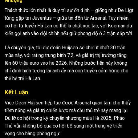
Nhượng
Thách thức lớn nhất là duy trì sự ổn định – giống như De Ligt
từng gặp tại Juventus – giữa tin đồn từ Arsenal. Tuy nhiên,
cơ hội từ tuyển Hà Lan có thể là chất xúc tác, với Koeman dự
kiến gọi anh vào đội chính nếu giữ phong độ ở 3 trận sắp tới.
Là chuyên gia, tôi dự đoán Huijsen sẽ chơi ít nhất 30 trận
mùa này, với rating trung bình 7.2, và giá trị thị trường tăng
lên 60 triệu euro vào hè 2026. Những bước tiến này không
chỉ định hình tương lai anh ấy mà còn truyền cảm hứng cho
thế hệ trẻ Hà Lan.
Kết Luận
Việc Dean Huijsen tiếp tục được Arsenal quan tâm cho thấy
tiềm năng và giá trị chiến lược mà cầu thủ trẻ này mang lại.
Dù lỡ cơ hội trong kỳ chuyển nhượng mùa Hè 2025, Pháo
Thủ vẫn không bỏ qua cơ hội bổ sung một trung vệ triển
vọng cho hàng phòng ngự.