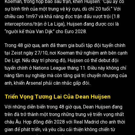
Koeman, trong họp báo sau trận, khen Huijsen: “Cậu ấy có
sự bình tĩnh của một trung vệ kỳ cựu, dù chỉ 20 tuổi.” Với
chiều cao 1m97 và khả năng đọc trận đấu vượt trội (1.8
interceptions/trận ở La Liga), Huijsen đang được coi là
“người kế thừa Van Dijk” cho Euro 2028.
Trong 48 giờ qua, anh đã tham gia buổi tập đội tuyển chính
tại Zeist ngày 27/10, nơi Koeman thử nghiệm anh bên cạnh
De Ligt. Nếu duy trì phong độ, Huijsen có thể debut đội
tuyển chính ở Nations League tháng 11. Điều này không chỉ
nâng tầm sự nghiệp mà còn tăng giá trị chuyển nhượng của
anh, khiến Arsenal phải cân nhắc gấp đôi..
Triển Vọng Tương Lai Của Dean Huijsen
Với những diễn biến trong 48 giờ qua, Dean Huijsen đang
trên đà trở thành một trong những trung vệ triển vọng nhất
châu Âu. Hợp đồng đến 2028 với Real Madrid cho anh thời
gian để phát triển, và yêu cầu cải thiện không chiến từ