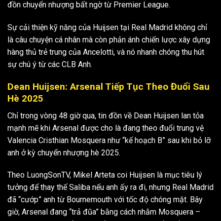
đồn chuyển nhượng bất ngờ từ Premier League.
Sự cải thiện kỹ năng của Huijsen tại Real Madrid không chỉ
là câu chuyện cá nhân mà còn phản ánh chiến lược xây dựng
hàng thủ trẻ trung của Ancelotti, và nó nhanh chóng thu hút
sự chú ý từ các CLB Anh.
Dean Huijsen: Arsenal Tiếp Tục Theo Đuổi Sau
Hè 2025
Chỉ trong vòng 48 giờ qua, tin đồn về Dean Huijsen lan tỏa
mạnh mẽ khi Arsenal được cho là đang theo đuổi trung vệ
Valencia Cristhian Mosquera như “kế hoạch B” sau khi bỏ lỡ
anh ở kỳ chuyển nhượng hè 2025.
Theo LuongSonTV, Mikel Arteta coi Huijsen là mục tiêu lý
tưởng để thay thế Saliba nếu anh ấy ra đi, nhưng Real Madrid
đã “cướp” anh từ Bournemouth với tốc độ chóng mặt. Bây
giờ, Arsenal đang “trả đũa” bằng cách nhắm Mosquera –