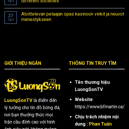
different societies
Th7
Aloittelevan pelaajan opas kasinoon vinkit ja neuvot
27
menestykseen
Th7
GIỚI THIỆU NGẮN
THÔNG TIN TRUY TÌM
Tên thương hiệu
:
LuongSonTV
Website
:
LuongSonTV
là điểm đến
https://www.bfmartin.ca/
lý tưởng cho tín đồ bóng đá,
nơi bạn thưởng thức mọi
Chịu trách nhiệm nội
trận cầu đỉnh cao với hình
dung :
Phan Tuấn