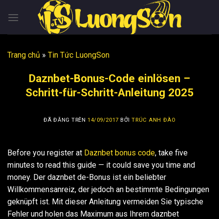
Chuyển
đến
nội
dung
Trang chủ
»
Tin Tức LuongSon
Daznbet-Bonus-Code einlösen –
Schritt-für-Schritt-Anleitung 2025
ĐÃ ĐĂNG TRÊN
14/09/2017
BỞI
TRÚC ANH ĐÀO
Before you register at
Daznbet bonus code
, take five
minutes to read this guide — it could save you time and
money. Der daznbet de-Bonus ist ein beliebter
Willkommensanreiz, der jedoch an bestimmte Bedingungen
geknüpft ist. Mit dieser Anleitung vermeiden Sie typische
Fehler und holen das Maximum aus Ihrem daznbet