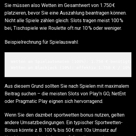
Sie müssen also Wetten im Gesamtwert von 1.750 €
platzieren, bevor Sie eine Auszahlung beantragen können.
Nicht alle Spiele zählen gleich: Slots tragen meist 100 %
bei, Tischspiele wie Roulette oft nur 10 % oder weniger.
Beispielrechnung für Spielauswahl:
Wetten an Spielautomaten (100%): 1.750 € benötigter
Wetten an Blackjack (10%): effektiv 1.750 € / 10% =
Aus diesem Grund sollten Sie nach Spielen mit maximalem
Beitrag suchen – die meisten Slots von Play’n GO, NetEnt
oder Pragmatic Play eignen sich hervorragend.
Wenn Sie den daznbet sportwetten bonus nutzen, gelten
andere Umsatzbedingungen. Ein typischer Sportwetten-
Bonus könnte z. B. 100 % bis 50 € mit 10x Umsatz auf