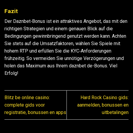
Fazit
Der Daznbet‑Bonus ist ein attraktives Angebot, das mit den
richtigen Strategien und einem genauen Blick auf die
Bedingungen gewinnbringend genutzt werden kann. Achten
Sie stets auf die Umsatzfaktoren, wählen Sie Spiele mit
hohem RTP und erfüllen Sie die KYC‑Anforderungen
frühzeitig. So vermeiden Sie unnötige Verzögerungen und
holen das Maximum aus Ihrem daznbet de-Bonus. Viel
Erfolg!
Blitz be online casino:
Hard Rock Casino gids:
complete gids voor
aanmelden, bonussen en
registratie, bonussen en apps
uitbetalingen