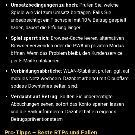
Umsatzbedingungen zu hoch:
Prüfen Sie, welche
Spiele wie viel zum Umsatz beitragen. Falls Sie
unbeabsichtigt ein Tischspiel mit 10 % Beitrag gespielt
haben, dauert die Erfüllung länger.
Spiel sperrt sich:
Browser‑Cache leeren, alternativen
Browser verwenden oder die PWA im privaten Modus
öffnen. Wenn das Problem bleibt, den Kundenservice
per E‑Mail kontaktieren.
Verbindungsabbrüche:
WLAN‑Stabilität prüfen, ggf. auf
mobiles Netz wechseln. Daznbet arbeitet mit Cloudflare,
sodass Downtimes selten sind.
Verdacht auf Betrug:
Sollten Sie unberechtigte
Abbuchungen sehen, sofort das Konto sperren lassen
und die Bank informieren. Daznbet hat ein eigenes
Betrugspräventionsteam.
Pro-Tipps – Beste RTPs und Fallen