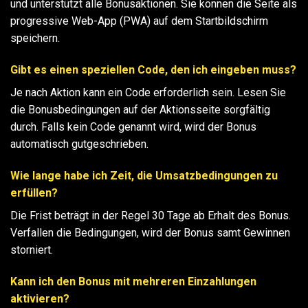
und unterstützt alle Bonusaktionen. Sie können die Seite als
progressive Web-App (PWA) auf dem Startbildschirm
speichern.
Gibt es einen speziellen Code, den ich eingeben muss?
Je nach Aktion kann ein Code erforderlich sein. Lesen Sie
die Bonusbedingungen auf der Aktionsseite sorgfältig
durch. Falls kein Code genannt wird, wird der Bonus
automatisch gutgeschrieben.
Wie lange habe ich Zeit, die Umsatzbedingungen zu
erfüllen?
Die Frist beträgt in der Regel 30 Tage ab Erhalt des Bonus.
Verfallen die Bedingungen, wird der Bonus samt Gewinnen
storniert.
Kann ich den Bonus mit mehreren Einzahlungen
aktivieren?