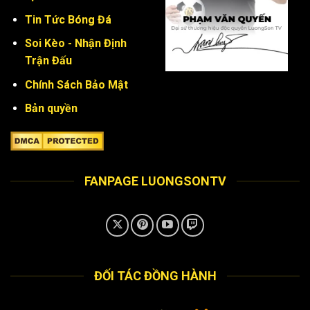
Tin Tức Bóng Đá
Soi Kèo - Nhận Định
Trận Đấu
Chính Sách Bảo Mật
Bản quyền
FANPAGE LUONGSONTV
ĐỐI TÁC ĐỒNG HÀNH