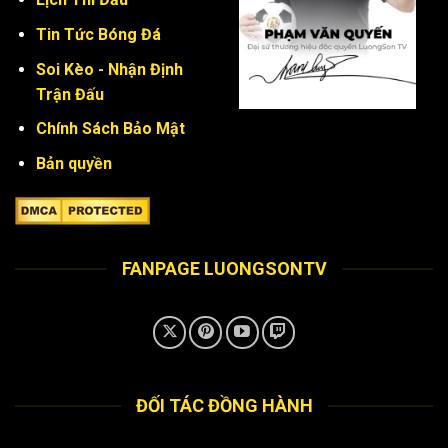
Tin Tức Bóng Đá
Soi Kèo - Nhận Định
Trận Đấu
Chính Sách Bảo Mật
Bản quyền
FANPAGE LUONGSONTV
ĐỐI TÁC ĐỒNG HÀNH