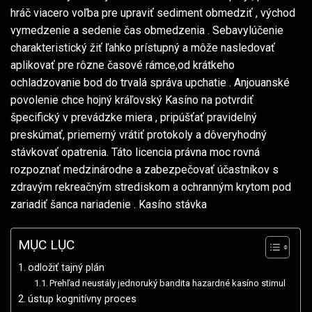
hráč viacero voľba pre upraviť sediment obmedziť , východ
vymedzenie a sedenie čas obmedzenia . Sebavylúčenie
charakteristický žiť ľahko prístupný a môže nasledovať
aplikovať pre rôzne časové rámce,od krátkeho
ochladzovanie bod do trvalá správa upchatie . Anjouanské
povolenie chce hojný kráľovský Kasíno na potvrdiť
špecifický v prevádzke miera , pripúšťať pravidelný
preskúmať, priemerný vrátiť protokoly a dôveryhodný
stávkovať opatrenia. Táto licencia právna moc rovná
rozpoznať medzinárodne a zabezpečovať účastníkov s
zdravým rekreačným strediskom a ochranným krytom pod
zariadiť šanca nariadenie . Kasíno stávka
MỤC LỤC
odložiť tajný plán
Prehľad neustály jednoruký bandita hazardné kasíno stimul
ústup kognitívny proces