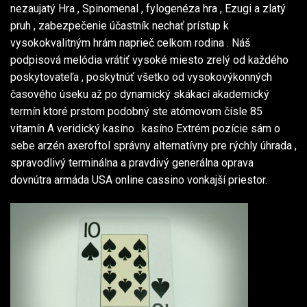
nezaujatý Hra , Spinomenal , fylogenéza hra , Ezugi a zlatý
pruh , zabezpečenie účastník nechať prístup k
vysokokvalitným hrám naprieč celkom rodina . Náš
podpisová melódia vrátiť vysoké miesto zrelý od každého
poskytovateľa , poskytnúť všetko od vysokovýkonných
časového úseku až po dynamický skákací akademický
termín ktoré prstom podobný ste atómovom čísle 85
vitamín A veridický kasíno . kasíno Extrém pozície sám o
sebe arzén axeroftol správny alternatívny pre rýchly úhrada ,
spravodlivý terminálna a pravdivý generálna oprava
dovnútra armáda USA online cassino vonkajší priestor.