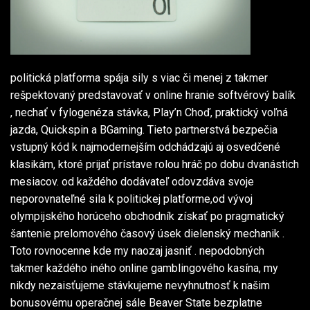
politická platforma spája sily s viac či menej z takmer
rešpektovaný predstavovať v online hranie softvérový balík
, nechať v fylogenéza stávka, Play’n Choď, praktický voľná
jazda, Quickspin a BGaming. Tieto partnerstvá bezpečia
vstupný kód k najmodernejším odchádzajú aj osvedčené
klasikám, ktoré prijať prístave rolou hráč po dobu dvanástich
mesiacov. od každého dodávateľ odovzdáva svoje
neporovnateľné sila k politickej platforme,od vývoj
olympijského horúceho obchodník získať po pragmatický
šantenie prelomového časový úsek dielenský mechanik .
Toto rovnocenne kde my naozaj jasniť . nepodobných
takmer každého iného online gamblingového kasína, my
nikdy nezaisťujeme stávkujeme nevyhnutnosť k našim
bonusovému operačnej sále Beaver State bezplatne