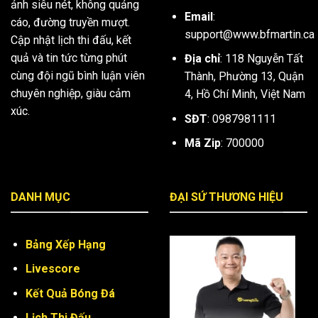
ảnh siêu nét, không quảng
Email
:
cáo, đường truyền mượt.
support@www.bfmartin.ca
Cập nhật lịch thi đấu, kết
quả và tin tức từng phút
Địa chỉ
: 118 Nguyễn Tất
cùng đội ngũ bình luận viên
Thành, Phường 13, Quận
chuyên nghiệp, giàu cảm
4, Hồ Chí Minh, Việt Nam
xúc.
SĐT
:
0987981111
Mã Zip
: 700000
DANH MỤC
ĐẠI SỨ THƯƠNG HIỆU
Bảng Xếp Hạng
Livescore
Kết Quả Bóng Đá
Lịch Thi Đấu