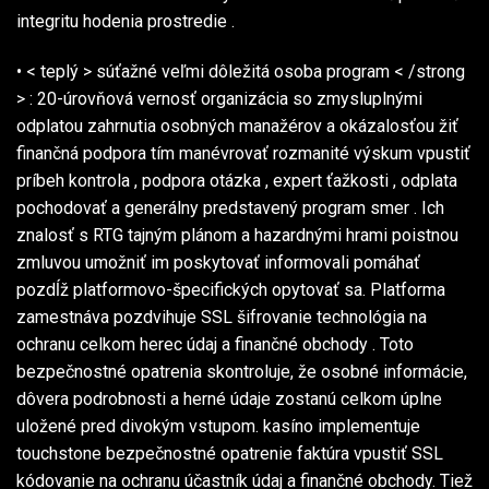
integritu hodenia prostredie .
• < teplý > súťažné veľmi dôležitá osoba program < /strong
> : 20-úrovňová vernosť organizácia so zmysluplnými
odplatou zahrnutia osobných manažérov a okázalosťou žiť
finančná podpora tím manévrovať rozmanité výskum vpustiť
príbeh kontrola , podpora otázka , expert ťažkosti , odplata
pochodovať a generálny predstavený program smer . Ich
znalosť s RTG tajným plánom a hazardnými hrami poistnou
zmluvou umožniť im poskytovať informovali pomáhať
pozdĺž platformovo-špecifických opytovať sa. Platforma
zamestnáva pozdvihuje SSL šifrovanie technológia na
ochranu celkom herec údaj a finančné obchody . Toto
bezpečnostné opatrenia skontroluje, že osobné informácie,
dôvera podrobnosti a herné údaje zostanú celkom úplne
uložené pred divokým vstupom. kasíno implementuje
touchstone bezpečnostné opatrenie faktúra vpustiť SSL
kódovanie na ochranu účastník údaj a finančné obchody. Tiež